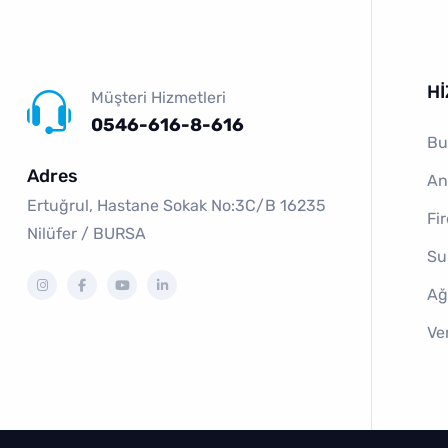
H
Müşteri Hizmetleri
0546-616-8-616
Bu
Adres
An
Ertuğrul, Hastane Sokak No:3C/B 16235
Fi
Ni̇lüfer / BURSA
Su
Ağ
Ve