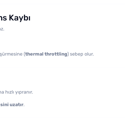
ans Kaybı
z.
üşürmesine (
thermal throttling
) sebep olur.
 hızlı yıpranır.
sini uzatır
.