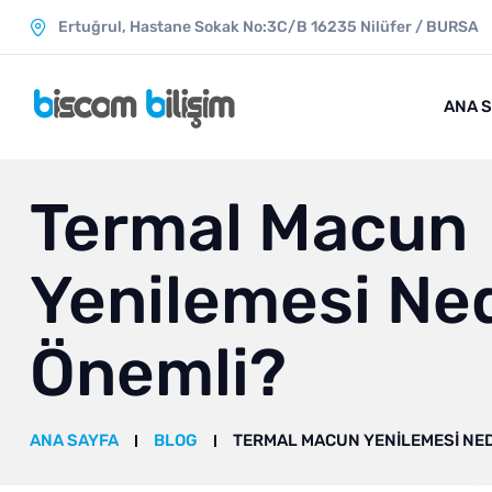
Ertuğrul, Hastane Sokak No:3C/B 16235 Ni̇lüfer / BURSA
ANA 
Termal Macun
Yenilemesi Ne
Önemli?
ANA SAYFA
BLOG
TERMAL MACUN YENILEMESI NE