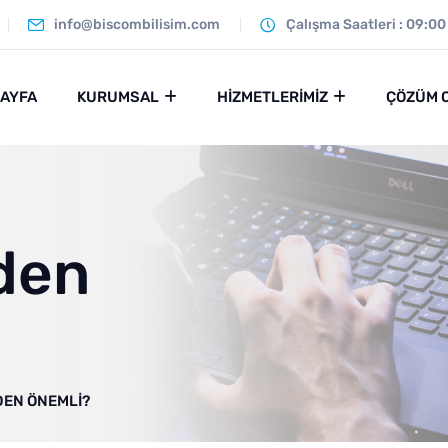
info@biscombilisim.com
Çalışma Saatleri : 09:00
SAYFA
KURUMSAL
HIZMETLERIMIZ
ÇÖZÜM 
den
DEN ÖNEMLI?