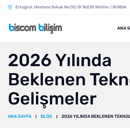
Ertuğrul, Hastane Sokak No:3C/B 16235 Ni̇lüfer / BURSA
ANA 
2026 Yılında
Beklenen Tekno
Gelişmeler
ANA SAYFA
BLOG
2026 YILINDA BEKLENEN TEKNO