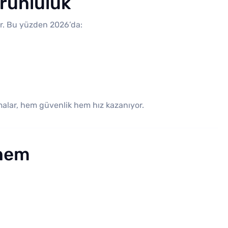
runluluk
or. Bu yüzden 2026’da:
rmalar, hem güvenlik hem hız kazanıyor.
önem