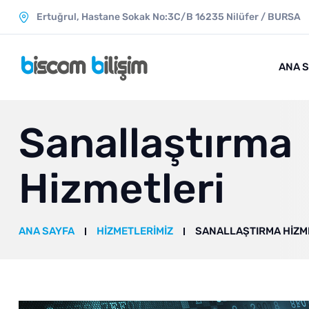
Ertuğrul, Hastane Sokak No:3C/B 16235 Ni̇lüfer / BURSA
ANA 
Sanallaştırma
Hizmetleri
ANA SAYFA
HIZMETLERIMIZ
SANALLAŞTIRMA HIZM