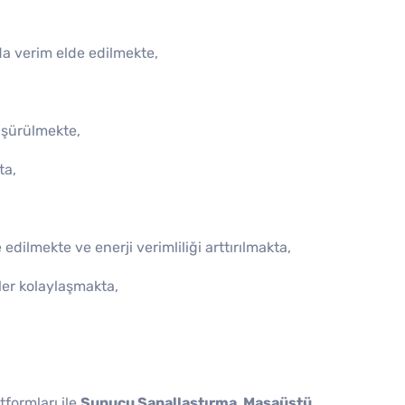
a verim elde edilmekte,
üşürülmekte,
ta,
dilmekte ve enerji verimliliği arttırılmakta,
ler kolaylaşmakta,
tformları ile
Sunucu Sanallaştırma, Masaüstü